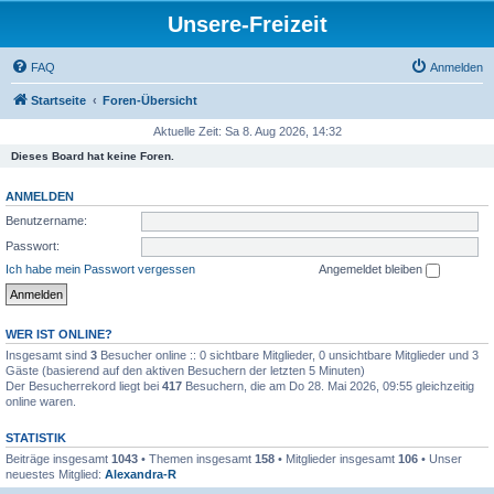
Unsere-Freizeit
FAQ
Anmelden
Startseite
Foren-Übersicht
Aktuelle Zeit: Sa 8. Aug 2026, 14:32
Dieses Board hat keine Foren.
ANMELDEN
Benutzername:
Passwort:
Ich habe mein Passwort vergessen
Angemeldet bleiben
WER IST ONLINE?
Insgesamt sind
3
Besucher online :: 0 sichtbare Mitglieder, 0 unsichtbare Mitglieder und 3
Gäste (basierend auf den aktiven Besuchern der letzten 5 Minuten)
Der Besucherrekord liegt bei
417
Besuchern, die am Do 28. Mai 2026, 09:55 gleichzeitig
online waren.
STATISTIK
Beiträge insgesamt
1043
• Themen insgesamt
158
• Mitglieder insgesamt
106
• Unser
neuestes Mitglied:
Alexandra-R