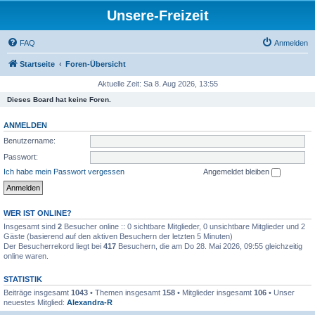
Unsere-Freizeit
FAQ
Anmelden
Startseite
Foren-Übersicht
Aktuelle Zeit: Sa 8. Aug 2026, 13:55
Dieses Board hat keine Foren.
ANMELDEN
Benutzername:
Passwort:
Ich habe mein Passwort vergessen
Angemeldet bleiben
WER IST ONLINE?
Insgesamt sind
2
Besucher online :: 0 sichtbare Mitglieder, 0 unsichtbare Mitglieder und 2
Gäste (basierend auf den aktiven Besuchern der letzten 5 Minuten)
Der Besucherrekord liegt bei
417
Besuchern, die am Do 28. Mai 2026, 09:55 gleichzeitig
online waren.
STATISTIK
Beiträge insgesamt
1043
• Themen insgesamt
158
• Mitglieder insgesamt
106
• Unser
neuestes Mitglied:
Alexandra-R