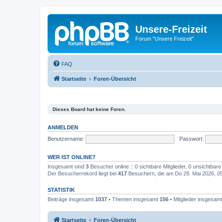
Unsere-Freizeit
Forum "Unsere Freizeit"
FAQ
Startseite
Foren-Übersicht
Dieses Board hat keine Foren.
ANMELDEN
Benutzername:
Passwort:
WER IST ONLINE?
Insgesamt sind
3
Besucher online :: 0 sichtbare Mitglieder, 0 unsichtbar
Der Besucherrekord liegt bei
417
Besuchern, die am Do 28. Mai 2026, 09:
STATISTIK
Beiträge insgesamt
1037
• Themen insgesamt
156
• Mitglieder insgesam
Startseite
Foren-Übersicht