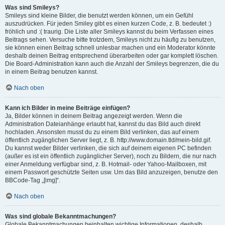
Was sind Smileys?
Smileys sind kleine Bilder, die benutzt werden können, um ein Gefühl
auszudrücken. Für jeden Smiley gibt es einen kurzen Code, z. B. bedeutet :)
fröhlich und :( traurig. Die Liste aller Smileys kannst du beim Verfassen eines
Beitrags sehen. Versuche bitte trotzdem, Smileys nicht zu häufig zu benutzen,
sie können einen Beitrag schnell unlesbar machen und ein Moderator könnte
deshalb deinen Beitrag entsprechend überarbeiten oder gar komplett löschen.
Die Board-Administration kann auch die Anzahl der Smileys begrenzen, die du
in einem Beitrag benutzen kannst.
Nach oben
Kann ich Bilder in meine Beiträge einfügen?
Ja, Bilder können in deinem Beitrag angezeigt werden. Wenn die
Administration Dateianhänge erlaubt hat, kannst du das Bild auch direkt
hochladen. Ansonsten musst du zu einem Bild verlinken, das auf einem
öffentlich zugänglichen Server liegt, z. B. http://www.domain.tld/mein-bild.gif.
Du kannst weder Bilder verlinken, die sich auf deinem eigenen PC befinden
(außer es ist ein öffentlich zugänglicher Server), noch zu Bildern, die nur nach
einer Anmeldung verfügbar sind, z. B. Hotmail- oder Yahoo-Mailboxen, mit
einem Passwort geschützte Seiten usw. Um das Bild anzuzeigen, benutze den
BBCode-Tag „[img]“.
Nach oben
Was sind globale Bekanntmachungen?
Globale Bekanntmachungen beinhalten wichtige Informationen, deshalb