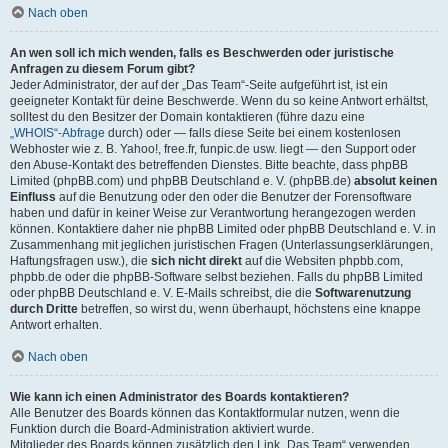
Nach oben
An wen soll ich mich wenden, falls es Beschwerden oder juristische
Anfragen zu diesem Forum gibt?
Jeder Administrator, der auf der „Das Team“-Seite aufgeführt ist, ist ein
geeigneter Kontakt für deine Beschwerde. Wenn du so keine Antwort erhältst,
solltest du den Besitzer der Domain kontaktieren (führe dazu eine
„WHOIS“-Abfrage
durch) oder — falls diese Seite bei einem kostenlosen
Webhoster wie z. B. Yahoo!, free.fr, funpic.de usw. liegt — den Support oder
den Abuse-Kontakt des betreffenden Dienstes. Bitte beachte, dass phpBB
Limited (phpBB.com) und phpBB Deutschland e. V. (phpBB.de)
absolut keinen
Einfluss
auf die Benutzung oder den oder die Benutzer der Forensoftware
haben und dafür in keiner Weise zur Verantwortung herangezogen werden
können. Kontaktiere daher nie phpBB Limited oder phpBB Deutschland e. V. in
Zusammenhang mit jeglichen juristischen Fragen (Unterlassungserklärungen,
Haftungsfragen usw.), die
sich nicht direkt
auf die Websiten phpbb.com,
phpbb.de oder die phpBB-Software selbst beziehen. Falls du phpBB Limited
oder phpBB Deutschland e. V. E-Mails schreibst, die die
Softwarenutzung
durch Dritte
betreffen, so wirst du, wenn überhaupt, höchstens eine knappe
Antwort erhalten.
Nach oben
Wie kann ich einen Administrator des Boards kontaktieren?
Alle Benutzer des Boards können das Kontaktformular nutzen, wenn die
Funktion durch die Board-Administration aktiviert wurde.
Mitglieder des Boards können zusätzlich den Link „Das Team“ verwenden.