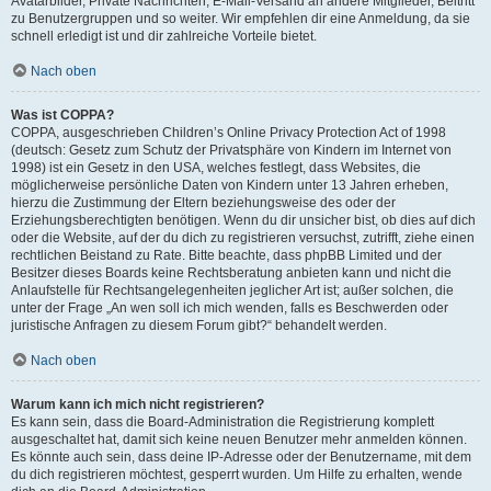
Avatarbilder, Private Nachrichten, E-Mail-Versand an andere Mitglieder, Beitritt
zu Benutzergruppen und so weiter. Wir empfehlen dir eine Anmeldung, da sie
schnell erledigt ist und dir zahlreiche Vorteile bietet.
Nach oben
Was ist COPPA?
COPPA, ausgeschrieben Children’s Online Privacy Protection Act of 1998
(deutsch: Gesetz zum Schutz der Privatsphäre von Kindern im Internet von
1998) ist ein Gesetz in den USA, welches festlegt, dass Websites, die
möglicherweise persönliche Daten von Kindern unter 13 Jahren erheben,
hierzu die Zustimmung der Eltern beziehungsweise des oder der
Erziehungsberechtigten benötigen. Wenn du dir unsicher bist, ob dies auf dich
oder die Website, auf der du dich zu registrieren versuchst, zutrifft, ziehe einen
rechtlichen Beistand zu Rate. Bitte beachte, dass phpBB Limited und der
Besitzer dieses Boards keine Rechtsberatung anbieten kann und nicht die
Anlaufstelle für Rechtsangelegenheiten jeglicher Art ist; außer solchen, die
unter der Frage „An wen soll ich mich wenden, falls es Beschwerden oder
juristische Anfragen zu diesem Forum gibt?“ behandelt werden.
Nach oben
Warum kann ich mich nicht registrieren?
Es kann sein, dass die Board-Administration die Registrierung komplett
ausgeschaltet hat, damit sich keine neuen Benutzer mehr anmelden können.
Es könnte auch sein, dass deine IP-Adresse oder der Benutzername, mit dem
du dich registrieren möchtest, gesperrt wurden. Um Hilfe zu erhalten, wende