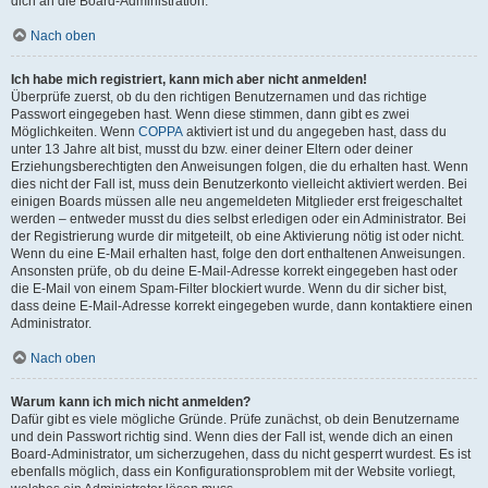
dich an die Board-Administration.
Nach oben
Ich habe mich registriert, kann mich aber nicht anmelden!
Überprüfe zuerst, ob du den richtigen Benutzernamen und das richtige
Passwort eingegeben hast. Wenn diese stimmen, dann gibt es zwei
Möglichkeiten. Wenn
COPPA
aktiviert ist und du angegeben hast, dass du
unter 13 Jahre alt bist, musst du bzw. einer deiner Eltern oder deiner
Erziehungsberechtigten den Anweisungen folgen, die du erhalten hast. Wenn
dies nicht der Fall ist, muss dein Benutzerkonto vielleicht aktiviert werden. Bei
einigen Boards müssen alle neu angemeldeten Mitglieder erst freigeschaltet
werden – entweder musst du dies selbst erledigen oder ein Administrator. Bei
der Registrierung wurde dir mitgeteilt, ob eine Aktivierung nötig ist oder nicht.
Wenn du eine E-Mail erhalten hast, folge den dort enthaltenen Anweisungen.
Ansonsten prüfe, ob du deine E-Mail-Adresse korrekt eingegeben hast oder
die E-Mail von einem Spam-Filter blockiert wurde. Wenn du dir sicher bist,
dass deine E-Mail-Adresse korrekt eingegeben wurde, dann kontaktiere einen
Administrator.
Nach oben
Warum kann ich mich nicht anmelden?
Dafür gibt es viele mögliche Gründe. Prüfe zunächst, ob dein Benutzername
und dein Passwort richtig sind. Wenn dies der Fall ist, wende dich an einen
Board-Administrator, um sicherzugehen, dass du nicht gesperrt wurdest. Es ist
ebenfalls möglich, dass ein Konfigurationsproblem mit der Website vorliegt,